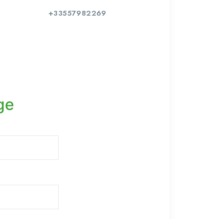
+33557982269
ge