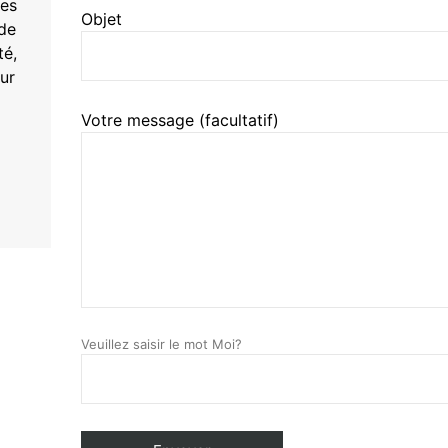
des
Objet
de
té,
our
Votre message (facultatif)
Veuillez saisir le mot Moi?